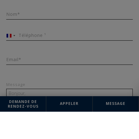
Nom*
Téléphone ¹
France
+33
Email*
Message
DEMANDE DE
APPELER
MESSAGE
RENDEZ-VOUS