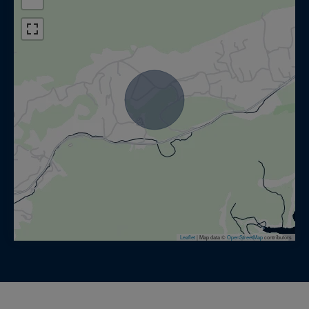
Leaflet
|
Map data ©
OpenStreetMap
contributors