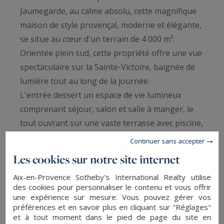
Jaumegarde, au calme absolu, cette magnifique
maison de style provençal, moderne et élégante,
se situe au cœur d'un terrain de 4 000 m².
Orientée plein sud, cette propriété offre une vue
spectaculaire sur la Sainte-Victoire, baignée de
lumière tout au long de la journée.
L'entrée dessert un espace de vie lumineux
comprenant séjour, salon et salle à manger, le
tout ouvrant sur une vaste terrasse avec piscine,
idéale pour profiter du panorama. La cuisine
Continuer sans accepter
ouverte, équipée et aménagée avec son îlot
Les cookies sur notre site internet
central, se prolonge sur la terrasse avec un
Aix-en-Provence Sotheby's International Realty utilise
espace repas abrité invitant à la convivialité, et
des cookies pour personnaliser le contenu et vous offrir
s'accompagne d'une buanderie fonctionnelle
une expérience sur mesure. Vous pouvez gérer vos
communiquant avec le garage.
préférences et en savoir plus en cliquant sur "Réglages"
et à tout moment dans le pied de page du site en
De plain pied, la maison dispose d'une suite