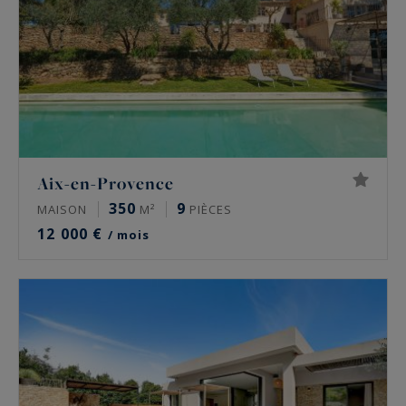
Aix-en-Provence
350
9
MAISON
M²
PIÈCES
12 000 €
/ mois