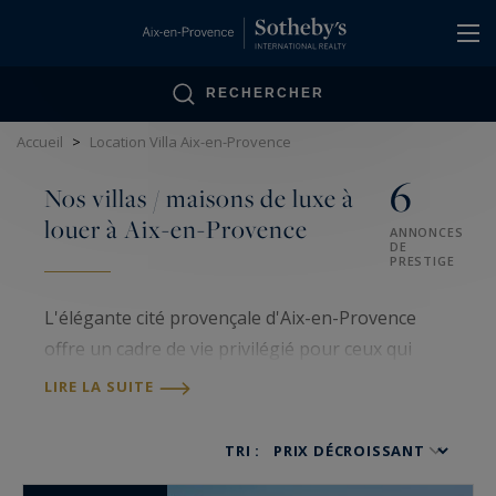
Panneau de gestion des cookies
RECHERCHER
Accueil
>
Location Villa Aix-en-Provence
6
Nos villas / maisons de luxe à
louer à Aix-en-Provence
ANNONCES
DE
PRESTIGE
L'élégante cité provençale d'Aix-en-Provence
offre un cadre de vie privilégié pour ceux qui
recherchent une villa à louer. Entre paysages
LIRE LA SUITE
verdoyants et proximité du centre historique,
chaque quartier présente ses propres
TRI :
caractéristiques.