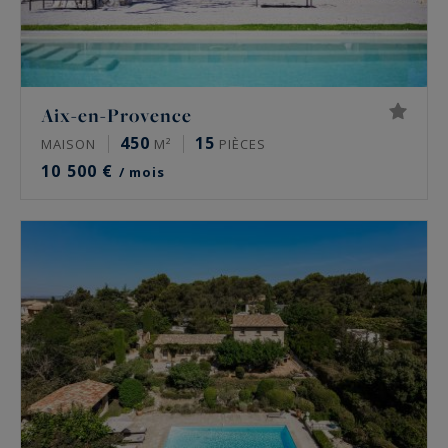
Aix-en-Provence
450
15
MAISON
M²
PIÈCES
10 500 €
/ mois