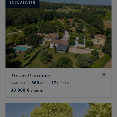
EXCLUSIVITÉ
Aix-en-Provence
660
17
MAISON
M²
PIÈCES
30 000 €
/ mois