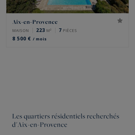
Aix-en-Provence
223
7
MAISON
M²
PIÈCES
8 500 €
/ mois
Les quartiers résidentiels recherchés
d'Aix-en-Provence