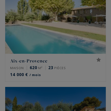
Aix-en-Provence
620
23
MAISON
M²
PIÈCES
14 000 €
/ mois