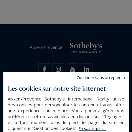
Continuer sans accepter
Les cookies sur notre site internet
Aix-en-Provence Sotheby's International Realty utilise
des cookies pour personnaliser le contenu et vous offrir
une expérience sur mesure. Vous pouvez gérer vos
Aix-en-Provence Sotheby's International Realty, la
préférences et en savoir plus en cliquant sur "Réglages"
référence internationale de l'immobilier de Prestige à
et à tout moment dans le pied de page du site en
Aix-en-Provence
cliquant sur "Gestion des cookies".
En savoir plus...