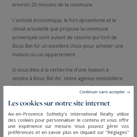
environ 20 minutes de la commune.
L’activité économique, le fort dynamisme et le
climat ensoleillé que propose la commune
provençale sont autant de raisons qui font de
Bouc Bel Air un excellent choix pour acheter une
maison ou un appartement.
Si vous êtes à la recherche d’une maison à
vendre à Bouc Bel Air, notre agence immobilière
de luxe vous propose toute une sélection des
Continuer sans accepter
meilleurs biens.
Les cookies sur notre site internet
Aix-en-Provence Sotheby's International Realty utilise
des cookies pour personnaliser le contenu et vous offrir
une expérience sur mesure. Vous pouvez gérer vos
préférences et en savoir plus en cliquant sur "Réglages"