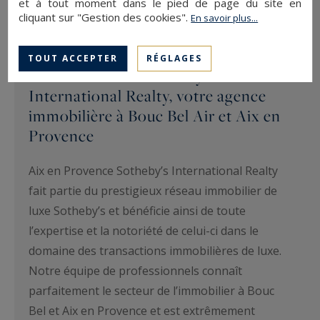
et à tout moment dans le pied de page du site en
cliquant sur "Gestion des cookies".
En savoir plus...
TOUT ACCEPTER
RÉGLAGES
Aix en Provence Sotheby’s
International Realty, votre agence
immobilière à Bouc Bel Air et Aix en
Provence
Aix en Provence Sotheby’s International Realty
fait partie du prestigieux réseau immobilier de
luxe Sotheby’s et bénéficie ainsi de toute
l’expertise et la notoriété de celui-ci dans le
domaine des transactions immobilières de luxe.
Notre équipe de professionnels connaît
parfaitement le secteur de l’immobilier à Bouc
Bel et Aix en Provence et est extrêmement