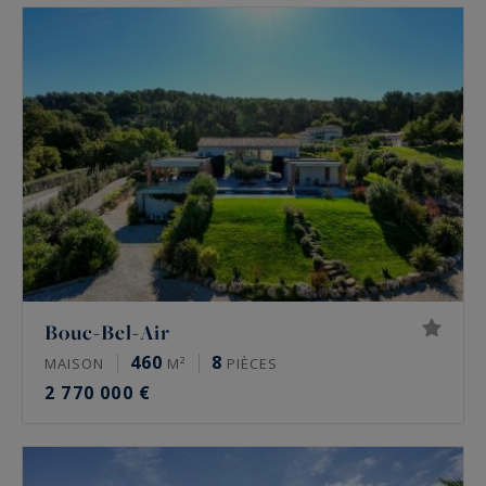
d’experts pour vous accompagner dans votre
projet immobilier à Bouc Bel Air et Aix en
provence.
Bouc-Bel-Air
460
8
MAISON
M²
PIÈCES
2 770 000 €