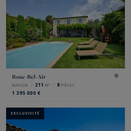
Bouc-Bel-Air
211
8
MAISON
M²
PIÈCES
1 395 000 €
EXCLUSIVITÉ