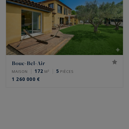
Bouc-Bel-Air
172
5
MAISON
M²
PIÈCES
1 260 000 €