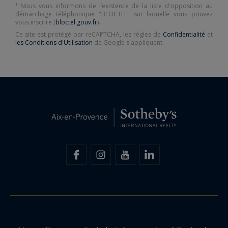
¹ Nous vous informons de l’existence de la liste d'opposition au
démarchage téléphonique "BLOCTEL" sur laquelle vous pouvez
vous inscrire (
bloctel.gouv.fr
).
Ce site est protégé par reCAPTCHA, les règles de
Confidentialité
et
les Conditions d'Utilisation
de Google s'appliquent.