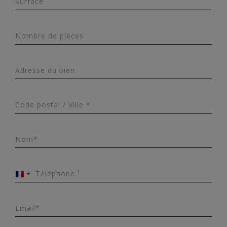
Surface
Nombre de pièces
Adresse du bien
Code postal / Ville *
Nom*
Téléphone ¹
France
+33
Email*