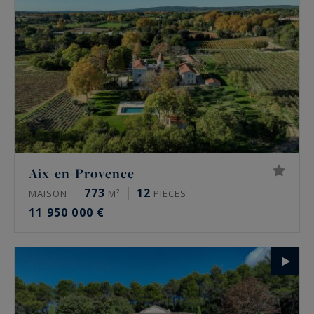
Aix-en-Provence
773
12
MAISON
M²
PIÈCES
11 950 000 €