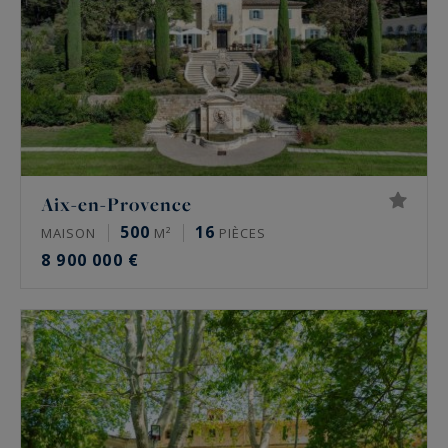
Aix-en-Provence
500
16
MAISON
M²
PIÈCES
8 900 000 €