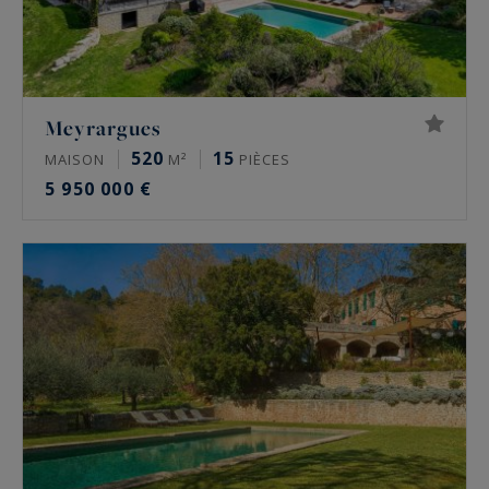
Meyrargues
520
15
MAISON
M²
PIÈCES
5 950 000 €