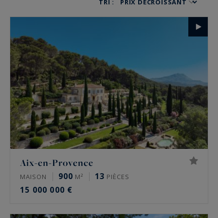
TRI :
en Provence et Aix en Provence, notre agence
immobilière vous aide à concrétiser votre projet
d’achat.
Propriétés de charme, manoir, appartement
spacieux… Quels que soient vos besoins, nous
trouvons le bien qui correspond à vos attentes.
Aix-en-Provence
900
13
MAISON
M²
PIÈCES
15 000 000 €