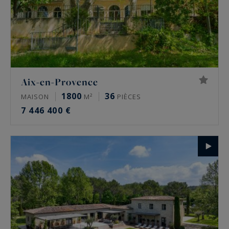
Aix-en-Provence
1800
36
MAISON
M²
PIÈCES
7 446 400 €