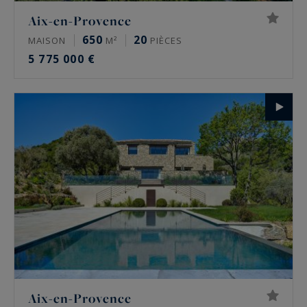
Aix-en-Provence
650
20
MAISON
M²
PIÈCES
5 775 000 €
Aix-en-Provence