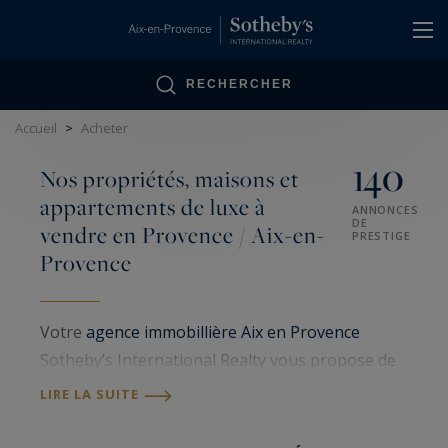
Panneau de gestion des cookies
RECHERCHER
Accueil
>
Acheter
140
Nos propriétés, maisons et
appartements de luxe à
ANNONCES
DE
vendre en Provence / Aix-en-
PRESTIGE
Provence
Votre
agence immobillière Aix en Provence
Sotheby’s International Realty vous propose de
nombreux biens immobiliers de luxe à Aix en
LIRE LA SUITE
Provence et en Provence. Spécialisée dans la
vente de propriétés, maisons et
appartements