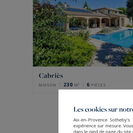
Cabriès
230
6
MAISON
M²
PIÈCES
Les cookies sur notre
Aix-en-Provence Sotheby's I
expérience sur mesure. Vous
dans le pied de page du site 