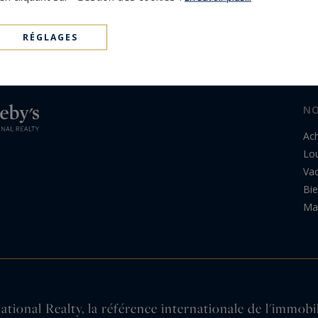
RÉGLAGES
NO
Ac
Lo
Va
Bi
Ma 
tional Realty, la référence internationale de l'immobi