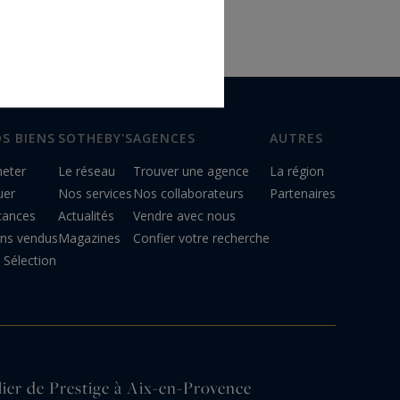
S BIENS
SOTHEBY'S
AGENCES
AUTRES
heter
Le réseau
Trouver une agence
La région
uer
Nos services
Nos collaborateurs
Partenaires
cances
Actualités
Vendre avec nous
ens vendus
Magazines
Confier votre recherche
Sélection
lier de Prestige à Aix-en-Provence