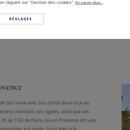
en cliquant sur "Gestion des cookies".
En savoir plus...
2 950 €
30
2
APPARTEMENT
M²
/ mois
RÉGLAGES
rovence
ait bon vivre avec son climat doux tout au
accent chantant, ses cigales, ainsi que ses
3h de TGV de Paris, Aix en Provence est une
mmobilier est tendu. Vous êtes à la