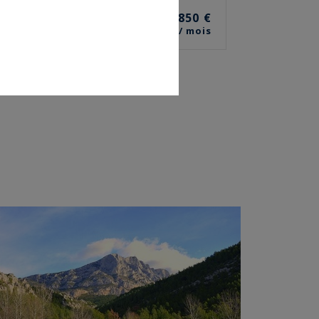
850 €
PIÈCES
/ mois