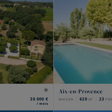
Aix-en-Provence
30 000 €
620
23
MAISON
M²
PIÈ
/ mois