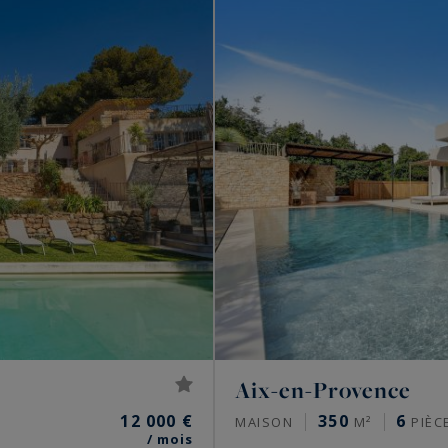
Aix-en-Provence
12 000 €
350
6
MAISON
M²
PIÈC
/ mois