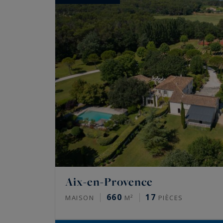
Aix-en-Provence
660
17
MAISON
M²
PIÈCES