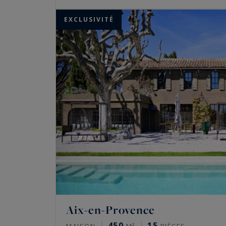
EXCLUSIVITÉ
Aix-en-Provence
450
15
MAISON
M²
PIÈCES