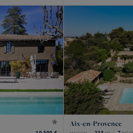
Aix-en-Provence
10 500 €
223
7
MAISON
M²
PIÈC