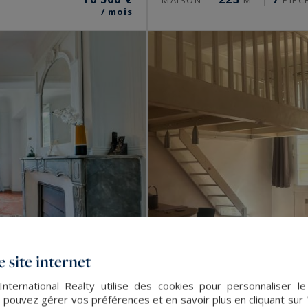
/ mois
 site internet
nternational Realty utilise des cookies pour personnaliser l
 pouvez gérer vos préférences et en savoir plus en cliquant sur
Aix-en-Provence