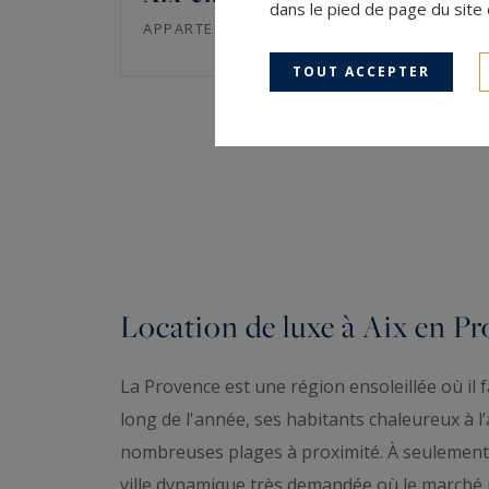
dans le pied de page du site 
96
3
APPARTEMENT
M²
PIÈCES
TOUT ACCEPTER
Location de luxe à Aix en P
La Provence est une région ensoleillée où il f
long de l'année, ses habitants chaleureux à l’
nombreuses plages à proximité. À seulement 
ville dynamique très demandée où le marché i