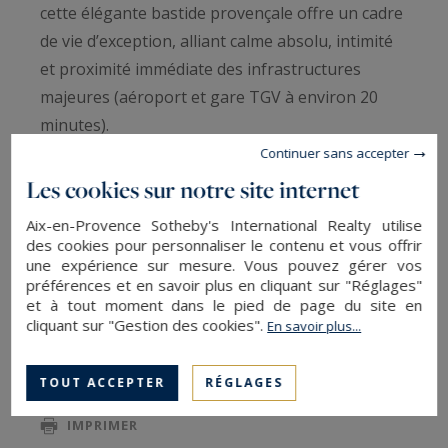
cette élégante bastide provençale offre un cadre
de vie d’exception, alliant calme absolu, intimité
et proximité immédiate des infrastructures
majeures (aéroport et gare TGV à environ 20
minutes).
Continuer sans accepter
Développant environ 300 m² habitables, la
Les cookies sur notre site internet
propriété est implantée sur un terrain paysager
Aix-en-Provence Sotheby's International Realty utilise
de 2 000 m², agrémenté d’une piscine et
des cookies pour personnaliser le contenu et vous offrir
bénéficiant d’une vue remarquable et dégagée
une expérience sur mesure. Vous pouvez gérer vos
préférences et en savoir plus en cliquant sur "Réglages"
sur la Sainte-Victoire, sans aucun vis-à-vis.
et à tout moment dans le pied de page du site en
LIRE LA SUITE
cliquant sur "Gestion des cookies".
En savoir plus...
La maison séduit par ses volumes généreux et
sa luminosité. Elle se compose d’un hall d’entrée,
TOUT ACCEPTER
RÉGLAGES
SAUVEGARDER
d’un vaste séjour double avec cheminée, d’une
IMPRIMER
cuisine indépendante entièrement équipée, ainsi