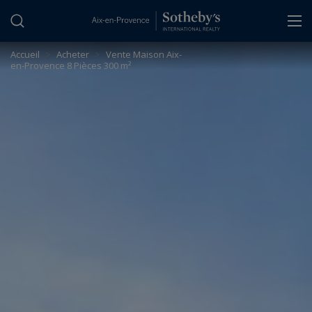
Panneau de gestion des cookies
Accueil
>
Acheter
>
Vente Maison Aix-
en-Provence 8 Pièces 300 m²