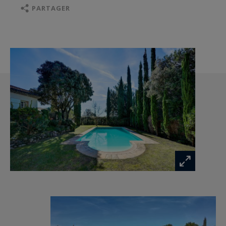
que de six chambres offrant confort et
PARTAGER
fonctionnalité pour une résidence familiale ou de
réception.
Un grand garage double, un pool house et des
prestations soignées complètent ce bien rare. La
maison est en bon état général. Eau de la ville ,
eau du canal pour le jardin et la piscine ,fosse
septique.
Une propriété confidentielle, idéale pour une
clientèle en quête d’un art de vivre provençal
authentique, dans l’un des emplacements les
plus recherchés du pays aixois.