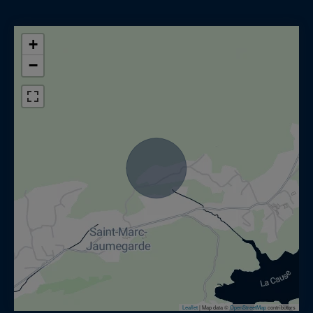
+
−
Leaflet
|
Map data ©
OpenStreetMap
contributors