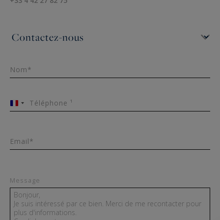
+33 4 42 27 82 75
Nom*
Téléphone ¹
France
+33
Email*
Message