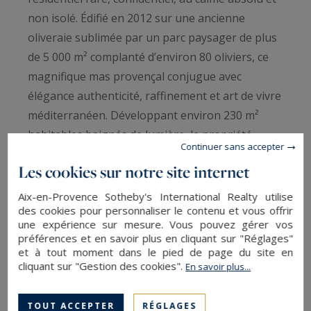
non isolé. Édifié en 2012 sur une ancienne
oliveraie sublimée par un parc paysager de plus
de 5 000 m² complanté d’environ 80 oliviers, ce
magnifique mas provençal conjugue avec
élégance authenticité, raffinement et art de vivre
méditerranéen. Développant environ 230 m²
habitables baignés de lumière, la propriété
Continuer sans accepter
séduit immédiatement par la générosité de ses
Les cookies sur notre site internet
volumes. Le rez-de-chaussée s’ouvre sur une
vaste entrée desservant une superbe cuisine
Aix-en-Provence Sotheby's International Realty utilise
des cookies pour personnaliser le contenu et vous offrir
contemporaine entièrement équipée, semi-
une expérience sur mesure. Vous pouvez gérer vos
ouverte sur un grand espace de réception
préférences et en savoir plus en cliquant sur "Réglages"
LIRE LA SUITE
composé d’une salle à manger et d’un salon aux
et à tout moment dans le pied de page du site en
cliquant sur "Gestion des cookies".
En savoir plus...
larges ouvertures sur le jardin. Un bureau, un
grand cellier-buanderie ainsi qu’une élégante
SAUVEGARDER
TOUT ACCEPTER
RÉGLAGES
suite parentale avec dressing, salle d’eau et