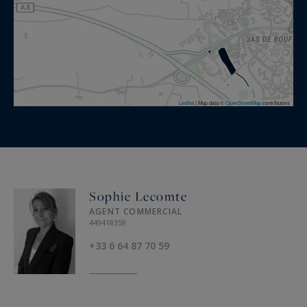
Leaflet
|
Map data ©
OpenStreetMap
contributors
Sophie Lecomte
AGENT COMMERCIAL
449418359
+33 6 64 87 70 59