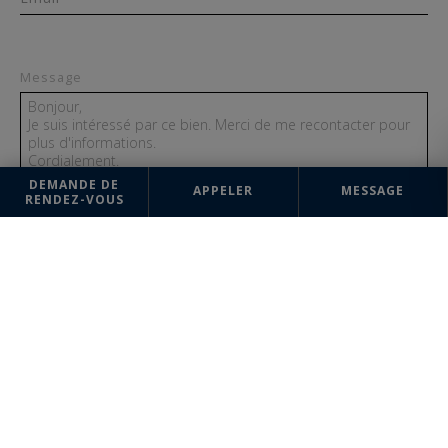
Message
DEMANDE DE
APPELER
MESSAGE
RENDEZ-VOUS
ENVOYER
Les informations recueillies sur ce formulaire sont enregistrées dans un
fichier informatisé par la société Aix en Provence (Centre Ville) Sotheby's
International Realty pour la gestion et le suivi de votre demande.
Conformément à la loi "Informatique et liberté", vous pouvez exercer
votre droit d'accès aux données vous concernant et les faire rectifier en
contactant : Aix en Provence (Centre Ville) Sotheby's International Realty,
correspondant : "Informatique et libertés" 34bis, rue Cardinale 13100
Aix-en-Provence ou à
contact@aixenprovence-sothebysrealty.com
, en