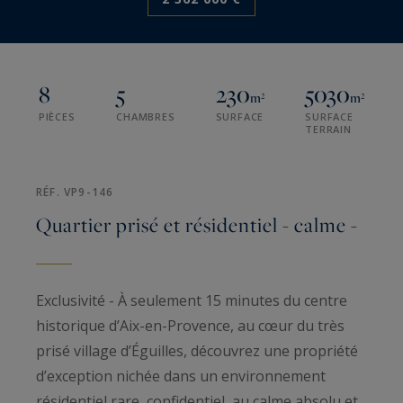
8
5
230
5030
m²
m²
PIÈCES
CHAMBRES
SURFACE
SURFACE
TERRAIN
RÉF. VP9-146
Quartier prisé et résidentiel - calme -
Exclusivité - À seulement 15 minutes du centre
historique d’Aix-en-Provence, au cœur du très
prisé village d’Éguilles, découvrez une propriété
d’exception nichée dans un environnement
résidentiel rare, confidentiel, au calme absolu et