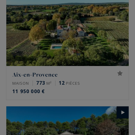
Aix-en-Provence
773
12
MAISON
M²
PIÈCES
11 950 000 €