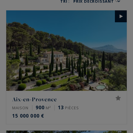
TRI :
en Provence et Aix en Provence, notre agence
immobilière vous aide à concrétiser votre projet
d’achat.
Propriétés de charme, manoir, appartement
spacieux… Quels que soient vos besoins, nous
trouvons le bien qui correspond à vos attentes.
Aix-en-Provence
900
13
MAISON
M²
PIÈCES
15 000 000 €