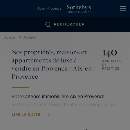
Panneau de gestion des cookies
RECHERCHER
Accueil
>
Acheter
140
Nos propriétés, maisons et
appartements de luxe à
ANNONCES
DE
vendre en Provence / Aix-en-
PRESTIGE
Provence
Votre
agence immobillière Aix en Provence
Sotheby’s International Realty vous propose de
nombreux biens immobiliers de luxe à Aix en
LIRE LA SUITE
Provence et en Provence. Spécialisée dans la
vente de propriétés, maisons et
appartements