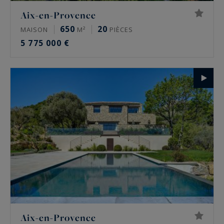
Aix-en-Provence
650
20
MAISON
M²
PIÈCES
5 775 000 €
Aix-en-Provence