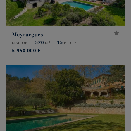
Meyrargues
520
15
MAISON
M²
PIÈCES
5 950 000 €