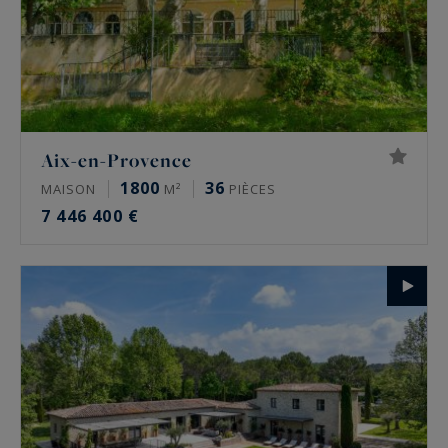
Aix-en-Provence
1800
36
MAISON
M²
PIÈCES
7 446 400 €