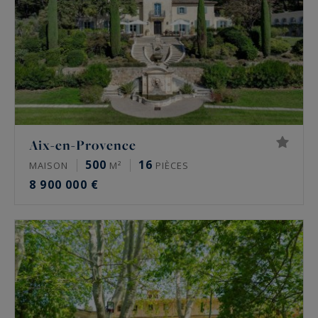
Aix-en-Provence
500
16
MAISON
M²
PIÈCES
8 900 000 €