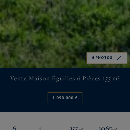
6 PHOTOS
Vente Maison Éguilles 6 Pièces 155 m²
1 090 000 €
6
4
155
1067
m²
m²