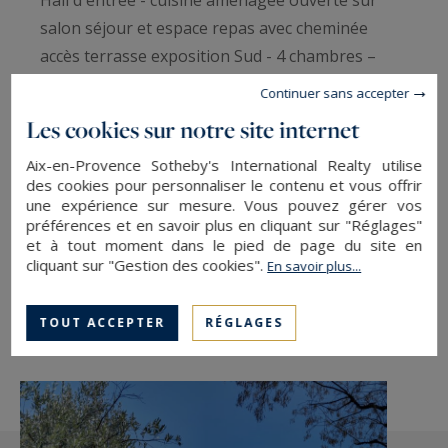
salon séjour et espace repas avec cheminée
accès terrasse exposition Sud - 4 chambres –
grande pièce de jeux - 3 salles d'eau avec 3 WC -
Continuer sans accepter
buanderie/cellier- Piscine - possibilité d
Les cookies sur notre site internet
extension,parkings - mandat 870
Aix-en-Provence Sotheby's International Realty utilise
des cookies pour personnaliser le contenu et vous offrir
une expérience sur mesure. Vous pouvez gérer vos
préférences et en savoir plus en cliquant sur "Réglages"
SAUVEGARDER
et à tout moment dans le pied de page du site en
IMPRIMER
cliquant sur "Gestion des cookies".
En savoir plus...
PARTAGER
TOUT ACCEPTER
RÉGLAGES