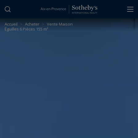
Panneau de gestion des cookies
Accueil
>
Acheter
>
Vente Maison
Éguilles 6 Pièces 155 m²