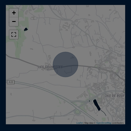
+
−
Leaflet
|
Map data ©
OpenStreetMap
contributors