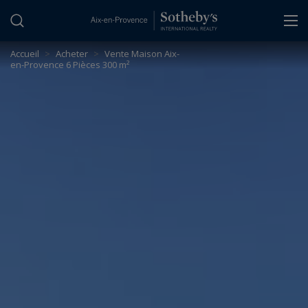
Panneau de gestion des cookies
Accueil
>
Acheter
>
Vente Maison Aix-
en-Provence 6 Pièces 300 m²