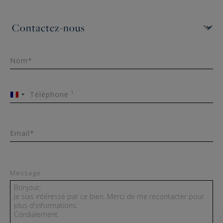
Nom*
Téléphone ¹
France
+33
Email*
Message