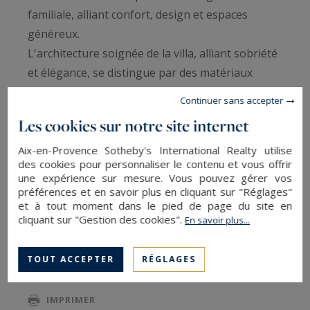
familiale, alliant confort, design et espaces
généreux.
L'architecture soignée de la villa, alliant sobriété
et élégance, se distingue par des matériaux
nobles et une luminosité omniprésente. Le vaste
Continuer sans accepter
séjour de 80 m², ouvert sur une belle terrasse en
Les cookies sur notre site internet
bois Ipé et un jardin paysager, crée une
atmosphère chaleureuse et accueillante. La
Aix-en-Provence Sotheby's International Realty utilise
des cookies pour personnaliser le contenu et vous offrir
cuisine entièrement équipée, aux lignes
une expérience sur mesure. Vous pouvez gérer vos
minimalistes, communique directement avec la
préférences et en savoir plus en cliquant sur "Réglages"
et à tout moment dans le pied de page du site en
terrasse pour un accès facilité aux moments de
cliquant sur "Gestion des cookies".
En savoir plus...
LIRE LA SUITE
convivialité en extérieur.
L’espace nuit, à l’étage, comprend 2 chambres
TOUT ACCEPTER
RÉGLAGES
master, 2 chambres supplémentaires ainsi que 2
SAUVEGARDER
salles de bains et de nombreux rangements (2
IMPRIMER
dressings). Les chambres bénéficient de baies