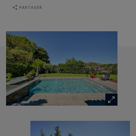
vitrées offrant une vue sur le jardin et la
PARTAGER
terrasse, créant une circulation fluide et
harmonieuse.
Le rez-de-chaussée propose également un
bureau, un petit bureau, une bibliothèque, ainsi
qu’un espace hybride pouvant servir de salle de
sport ou de bien-être. Vous trouverez également
une buanderie, un local technique et une cave à
vin pour compléter l’aménagement intérieur.
L'ensemble des pièces est traversé par une
lumière naturelle abondante, grâce à des
ouvertures amples et des puits de lumière.
À l’extérieur, le terrain paysager de 2500 m²
abrite une magnifique piscine à débordement
avec trois bassins distincts (11x5m, 2x2m et
2x5m), un jacuzzi et des espaces de détente