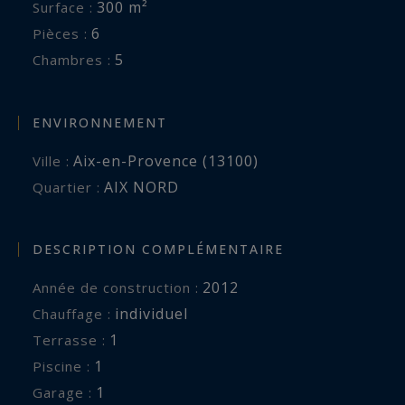
300 m²
Surface :
DPE B, GES A.
6
Pièces :
Cette villa moderne et raffinée, au cœur de la
5
Chambres :
nature et proche de la ville, est un véritable
cocon de bien-être. Elle offre un cadre de vie
exceptionnel, idéal pour une famille ou un projet
ENVIRONNEMENT
de vie plus personnalisé.
Aix-en-Provence (13100)
Ville :
N'hésitez pas à nous contacter pour plus
AIX NORD
Quartier :
d'informations ou pour organiser une visite.
DESCRIPTION COMPLÉMENTAIRE
2012
Année de construction :
individuel
Chauffage :
1
terrasse :
1
piscine :
1
garage :