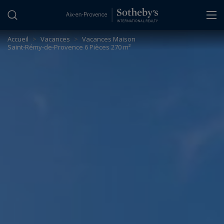
Panneau de gestion des cookies
Accueil
>
Vacances
>
Vacances Maison
Saint-Rémy-de-Provence 6 Pièces 270 m²