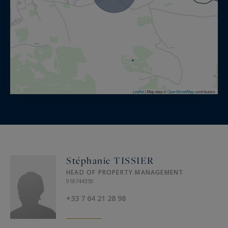
Leaflet
|
Map data ©
OpenStreetMap
contributors
Stéphanie TISSIER
HEAD OF PROPERTY MANAGEMENT
918744350
+33 7 64 21 28 98