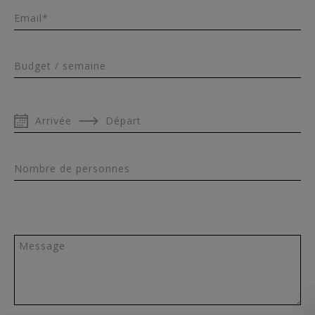
Email*
Budget / semaine
Arrivée
Départ
Nombre de personnes
Message