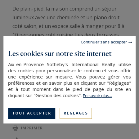
De plain-pied, la maison comprend un séjour
lumineux avec une cheminée et un piano droit
coté salon, et un espace salle à manger pour 8 à
10 personnes coté cuisine. Les deux terrasses,
Continuer sans accepter
nord et sud, sont aménagées avec salon
Les cookies sur notre site internet
extérieur et coin repas, pour déjeuner à l’ombre
ou profiter du soleil selon vos envies.
Aix-en-Provence Sotheby's International Realty utilise
des cookies pour personnaliser le contenu et vous offrir
une expérience sur mesure. Vous pouvez gérer vos
Pour partager de beaux moments en famille ou
préférences et en savoir plus en cliquant sur "Réglages"
entre amis, vous apprécierez la belle piscine
et à tout moment dans le pied de page du site en
LIRE LA SUITE
chauffée de 17 mètres par 6 et sa terrasse avec
cliquant sur "Gestion des cookies".
En savoir plus...
chaises longues, ainsi que le terrain de
pétanque.
TOUT ACCEPTER
RÉGLAGES
SAUVEGARDER
IMPRIMER
Les pistes cyclables toutes proches et les
chemins de randonnées permettent de découvrir