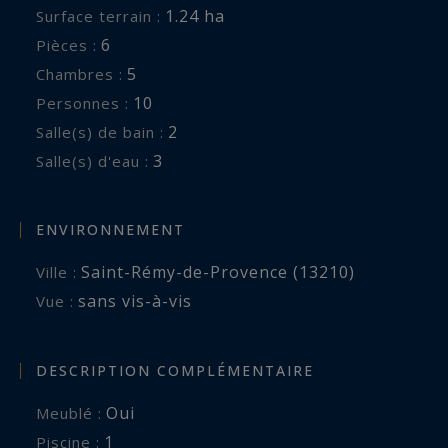
1.24 ha
Surface terrain :
sécurité
6
Pièces :
Terrasse piscine avec chaises longues, petit pool
5
Chambres :
house en bois
10
Personnes :
Terrain de pétanque
2
Salle(s) de bain :
3
Salle(s) d'eau :
A proximité :
Centre de Saint Rémy de Provence à 4 minutes
Eygalières à 10 mins
ENVIRONNEMENT
Les Baux de Provence à 20 mins
Saint-Rémy-de-Provence (13210)
Ville :
Gare TGV Avignon à 25 mins
sans vis-à-vis
Vue :
Aéroport Marseille Marignane à 50 mins
Cette propriété vous est proposée par Saint
DESCRIPTION COMPLÉMENTAIRE
Rémy de Provence Sotheby's International
Oui
Meublé :
Realty, spécialiste de la location saisonnière de
1
piscine :
prestige en Provence.