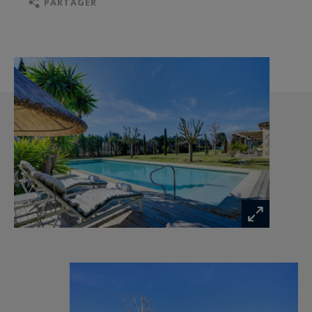
PARTAGER
la beauté des Alpilles directement depuis la
propriété.
En quelques minutes, le beau marché de Saint
Rémy de Provence, ses excellentes tables, les
domaines viticoles et les charmants villages des
Baux de Provence, Eygalières...
Les détails de votre maison de vacances en
Provence :
Séjour de 80m² avec cheminée, piano droit,
espace repas pour 8-10 personnes, cuisine
équipée ouverte sur le séjour avec télévision,
Buanderie
Chambre 1 (Master) : Lit double (200), Télévision,
Bureau pouvant être fermé avec ordinateur,