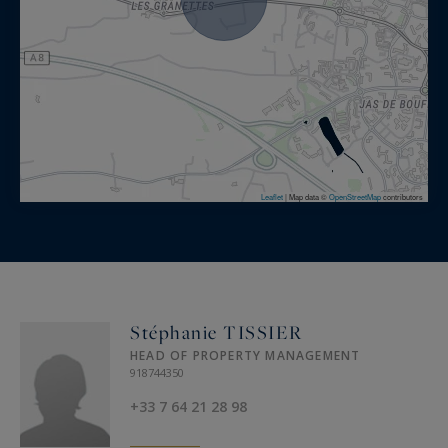
Leaflet
|
Map data ©
OpenStreetMap
contributors
Stéphanie TISSIER
HEAD OF PROPERTY MANAGEMENT
918744350
+33 7 64 21 28 98