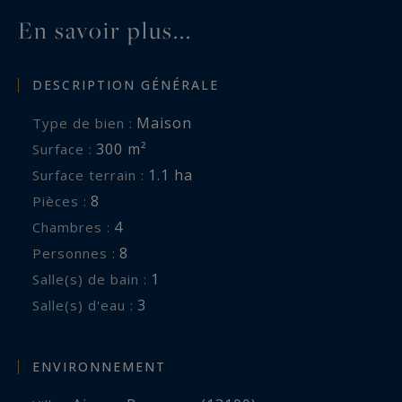
sécurisée et équipée d’un traitement Bio UV
En savoir plus...
entièrement naturel.
On aime:
DESCRIPTION GÉNÉRALE
Ses beaux volumes baignés de lumière
Maison
Type de bien :
L'atmosphère paisible de la maison, un havre de
300 m²
Surface :
paix chaleureux et reposant, à 5 minutes du
1.1 ha
Surface terrain :
centre d'Aix en Provence.
8
Pièces :
4
Chambres :
8
Personnes :
Cette propriété vous est proposée par Aix-en-
1
Salle(s) de bain :
Provence Sotheby’s International Realty,
3
Salle(s) d'eau :
spécialiste de la location saisonnière de prestige
en Provence.
ENVIRONNEMENT