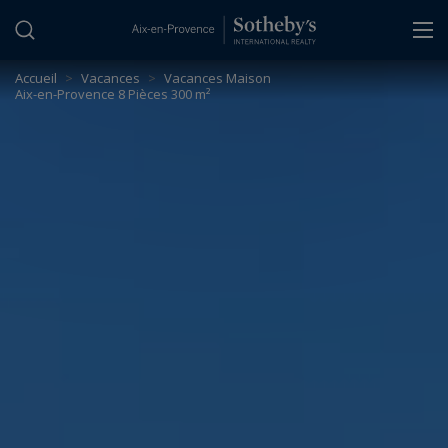
Panneau de gestion des cookies
Accueil
>
Vacances
>
Vacances Maison
Aix-en-Provence 8 Pièces 300 m²