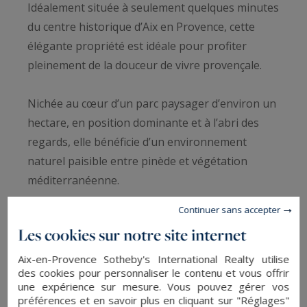
Idéalement située à seulement quelques minutes
du centre historique d’Aix en Provence, cette
élégante propriété est idéale pour profiter
pleinement de la douceur de vivre provençale.
Nichée au cœur d’un parc paysager d’environ un
hectare, en position dominante et à l’abri des
regards, elle bénéficie d’un environnement
naturel paisible entre pinède et végétation
méditerranéenne.
Continuer sans accepter
La maison offre une atmosphère chaleureuse et
Les cookies sur notre site internet
relaxante, parfaite pour des vacances en
Provence en famille ou entre amis, à l’ombre des
Aix-en-Provence Sotheby's International Realty utilise
des cookies pour personnaliser le contenu et vous offrir
majestueux platanes ou au bord de la superbe
une expérience sur mesure. Vous pouvez gérer vos
piscine.
préférences et en savoir plus en cliquant sur "Réglages"