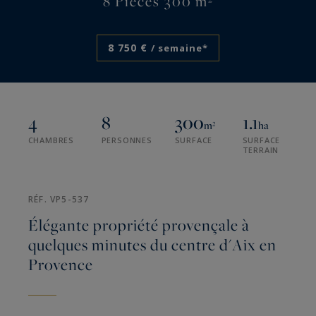
8 Pièces 300 m²
8 750 €
/ semaine*
4
8
300
1.1
m²
ha
CHAMBRES
PERSONNES
SURFACE
SURFACE
TERRAIN
RÉF. VP5-537
Élégante propriété provençale à
quelques minutes du centre d'Aix en
Provence