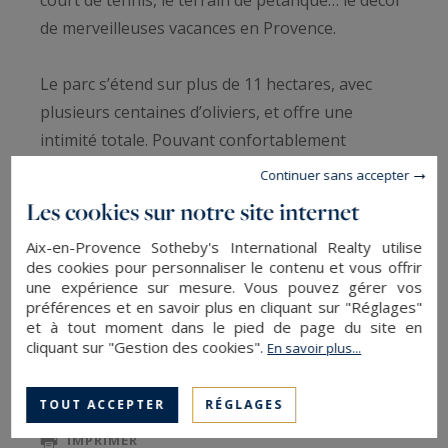
court de tennis, le terrain de pétanque… le décor
de merveilleuses vacances en Provence.
Le parc s’étend sur plus de 11 hectares, avec
plusieurs centaines d’oliviers, et offre une
intimité totale. Pouvant confortablement
accueillir 14 personnes, la propriété est
Continuer sans accepter
composée d’une maison principale comprenant
Les cookies sur notre site internet
deux salons et 5 chambres, une annexe
Aix-en-Provence Sotheby's International Realty utilise
disposant d’un salon et deux chambres
des cookies pour personnaliser le contenu et vous offrir
supplémentaire, et une seconde dépendance.
une expérience sur mesure. Vous pouvez gérer vos
préférences et en savoir plus en cliquant sur "Réglages"
et à tout moment dans le pied de page du site en
LIRE LA SUITE
Pour savourer les délices dont recèlent la
cliquant sur "Gestion des cookies".
En savoir plus...
Provence, une cuisine semi-professionnelle, une
salle à manger et l’espace repas sur la terrasse
SAUVEGARDER
TOUT ACCEPTER
RÉGLAGES
pour de beaux diners al fresco. Vous apprécierez
IMPRIMER