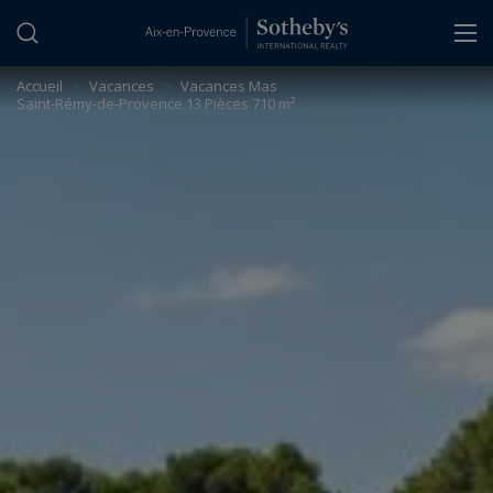
Panneau de gestion des cookies
Accueil
>
Vacances
>
Vacances Mas
Saint-Rémy-de-Provence 13 Pièces 710 m²