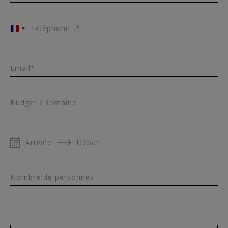
Téléphone ¹*
France
+33
Email*
Budget / semaine
Arrivée
Départ
Nombre de personnes