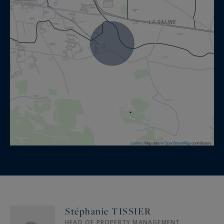
A proximité :
Saint Rémy de Provence - Centre à 4 Kms
Eygalières à 10 Kms
Les Baux de Provence à 13 Kms
Cette luxueuse propriété vous est proposée par
Saint Rémy de Provence Sotheby's International
Realty, spécialiste de la location saisonnière de
prestige en Provence.
Leaflet
|
Map data ©
OpenStreetMap
contributors
Stéphanie TISSIER
HEAD OF PROPERTY MANAGEMENT