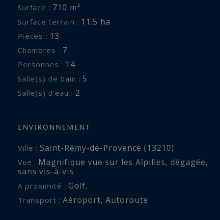
Annexe :
710 m²
Surface :
Salon avec cheminée et kitchenette
11.5 ha
Surface terrain :
Suite 6 : Lit 180, Salle de bains avec douche et
13
Pièces :
baignoire
7
Chambres :
Suite 7 : Lits simples, Salle de bains avec douche
14
Personnes :
et baignoire
5
Salle(s) de bain :
2
Salle(s) d'eau :
Dépendance :
Salon, petite cuisine, 2 chambres doubles se
partageant une salle de bains
ENVIRONNEMENT
Saint-Rémy-de-Provence (13210)
Ville :
Extérieurs :
Magnifique vue sur les Alpilles
,
dégagée
,
Vue :
Salons et espace repas, Piscine de 15x6 mètres,
sans vis-à-vis
Court de tennis en terre battue synthétique avec
Golf
,
A proximité :
éclairage, Terrain de pétanque
Aéroport
,
Autoroute
Transport :