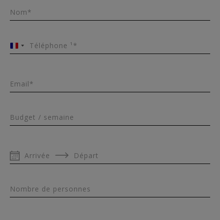
Nom*
Téléphone ¹*
France
+33
Email*
Budget / semaine
Arrivée
Départ
Nombre de personnes