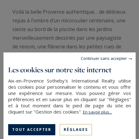
Voilà la belle Provence authentique… de délicieux
repas à l’ombre d’un micocoulier centenaire, une
sieste au bord de la piscine dans les jardins
merveilleusement dessinés par une paysagiste
de renom, une flânerie dans les petites rues de
Saint Rémy de Provence, les belles pierres d’un
Continuer sans accepter
mas de caractère, une cuisine voutée qui invite à
Les cookies sur notre site internet
de délicieux moments de partage, un chemin
Aix-en-Provence Sotheby's International Realty utilise
menant au massif des Alpilles…
des cookies pour personnaliser le contenu et vous offrir
une expérience sur mesure. Vous pouvez gérer vos
Le mas, entièrement climatisé, s’étend sur 750
préférences et en savoir plus en cliquant sur "Réglages"
LIRE LA SUITE
et à tout moment dans le pied de page du site en
m² avec de très belles pièces de vie, confortables,
cliquant sur "Gestion des cookies".
En savoir plus...
offrant des ambiances variées. Un salon très
lumineux avec télévision miroir et piano, une
SAUVEGARDER
TOUT ACCEPTER
RÉGLAGES
salle billard et bibliothèque, la grande cuisine