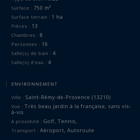
Les détails de votre propriété de luxe en
750 m²
Surface :
Provence :
1 ha
Surface terrain :
Séjour : Cheminée, TV miroir, Piano à queue,
13
Pièces :
Accès jardin
8
Chambres :
Salle de billard / bibliothèque
16
Personnes :
Cuisine / Salle à manger: Voutée avec 2
4
Salle(s) de bain :
cheminées, Espace repas pour 16 personnes,
4
Salle(s) d'eau :
Entièrement équipée, Piano de Cuisson, Accès
vers petite cour et le jardin sud, Arrière-cuisine
avec cave à vin réfrigérée
ENVIRONNEMENT
7 suites à l’étage et 1 suite au second, avec lits
Saint-Rémy-de-Provence (13210)
Ville :
doubles séparables, salle de bains ou salle d’eau
Très beau jardin à la française
,
sans vis-
Vue :
privatives et toilettes.
à-vis
Chambre 1: 33 m², Lit 200x200, Bureau, TV
Golf
,
Tennis
,
A proximité :
Miroir, Double vasques, Baignoire, Douche,
Aéroport
,
Autoroute
Transport :
Toilettes