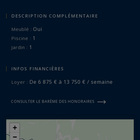
Saint Rémy de Provence à 12 Kms
DESCRIPTION COMPLÉMENTAIRE
Saint-Rémy-de Provence - Sotheby's
Oui
Meublé :
International Realty, spécialiste de la location de
1
piscine :
propriétés de luxe dans les Alpilles.
1
jardin :
INFOS FINANCIÈRES
De 6 875 € à 13 750 € / semaine
Loyer :
CONSULTER LE BARÈME DES HONORAIRES
+
−