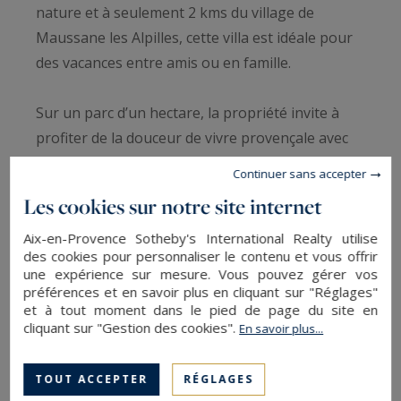
nature et à seulement 2 kms du village de
Maussane les Alpilles, cette villa est idéale pour
des vacances entre amis ou en famille.
Sur un parc d’un hectare, la propriété invite à
profiter de la douceur de vivre provençale avec
une belle piscine de 16x5m, un terrain de
Continuer sans accepter
pétanque, une salle de sport, un pool house avec
Les cookies sur notre site internet
barbecue, et une grande terrasse ombragée
avec salon extérieur et coin repas.
Aix-en-Provence Sotheby's International Realty utilise
des cookies pour personnaliser le contenu et vous offrir
une expérience sur mesure. Vous pouvez gérer vos
Dans le mas, un séjour spacieux et lumineux,
préférences et en savoir plus en cliquant sur "Réglages"
et à tout moment dans le pied de page du site en
avec d’un côté le coin salon avec cheminée et
cliquant sur "Gestion des cookies".
En savoir plus...
LIRE LA SUITE
télévision, et de l’autre côté, l’espace cuisine et
salle à manger. La maison comprend 5 suites,
TOUT ACCEPTER
RÉGLAGES
une au rez-de-chaussée avec accès à la terrasse,
SAUVEGARDER