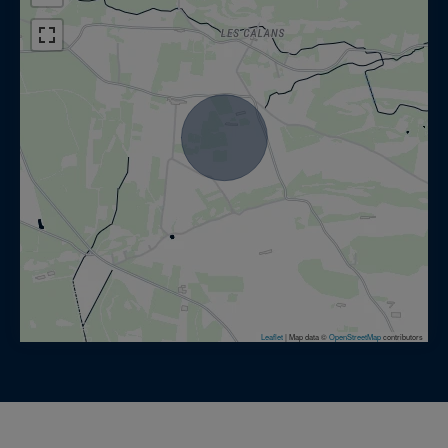
Leaflet
|
Map data ©
OpenStreetMap
contributors