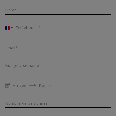
Nom*
Téléphone ¹*
France
+33
Email*
Budget / semaine
Arrivée
Départ
Nombre de personnes