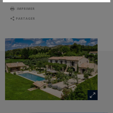
et quatre à l’étage.
IMPRIMER
Non loin, vous découvrirez de magnifiques
PARTAGER
villages, parmi les plus beaux de France : Les
Baux de Provence, Saint Rémy de Provence ou
encore Eygalières…
On aime
Son emplacement au cœur des paysages
époustouflants des Alpilles
L’espace piscine et terrain de pétanque pour des
moments de partage entre amis.
Les détails de votre propriété de luxe en
Provence :