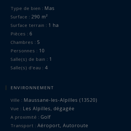
Pool House avec espace repas ombragé pour 6
Mas
Type de bien :
et barbecue
290 m²
Surface :
1 ha
Surface terrain :
Service inclus :
6
Pièces :
Accueil personnalisé, Ménage de 3h par semaine
5
Chambres :
10
Personnes :
Sur demande :
1
Salle(s) de bain :
Chef, Coach sportif, Professeur de Natation, de
4
Salle(s) d'eau :
Yoga, Massages, Excursions, Transferts… Nous
sommes à votre écoute pour préparer vos
vacances de rêve sur mesure.
ENVIRONNEMENT
Maussane-les-Alpilles (13520)
Ville :
A proximité :
Les Alpilles
,
dégagée
Vue :
Maussane-les-Alpilles à 2 Kms
Golf
A proximité :
Paradou à 5 Kms
Aéroport
,
Autoroute
Transport :
Les Baux de Provence à 6 Kms