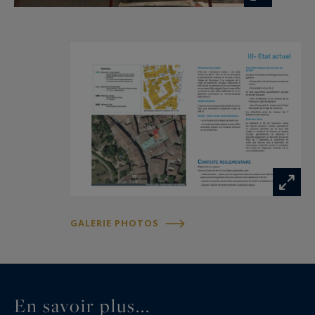
stationnement privatives afin de répondre aux
exigences du PLU.
Caractéristiques principales :
Ensemble immobilier sur 596 m² de terrain.
bâtiments en R+2.
Emplacement central recherché.
Double accès.
Jardin intérieur d'environ 280 m².
Possibilité de création de plusieurs logements.
GALERIE PHOTOS
Zone UA du PLU.
Structure en bon état général.
Travaux à prévoir :
En savoir plus...