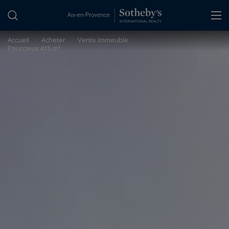
Panneau de gestion des cookies
Accueil
>
Acheter
>
Vente Immeuble
Pourcieux 415 m²