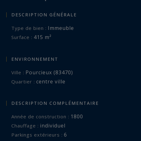
Réfection des toitures.
Remplacement des menuiseries.
DESCRIPTION GÉNÉRALE
Rénovation intérieure complète.
Immeuble
Type de bien :
Diagnostic amiante en cours.
415 m²
Surface :
Produit rare sur le secteur, idéal investisseur,
marchand de biens, promoteur ou opérateur
ENVIRONNEMENT
souhaitant développer un programme de
Pourcieux (83470)
Ville :
logements au cœur d'un village provençal
centre ville
Quartier :
dynamique à proximité d'Aix-en-Provence.
Dossier complet, étude de faisabilité et
DESCRIPTION COMPLÉMENTAIRE
renseignements complémentaires sur demande.
1800
Année de construction :
individuel
Chauffage :
6
parkings extérieurs :