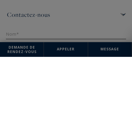
Nom*
DEMANDE DE
APPELER
MESSAGE
RENDEZ-VOUS
Téléphone ¹
France
+33
Email*
Message