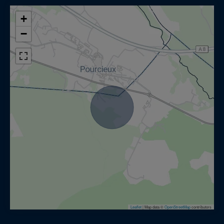
+
−
Leaflet
|
Map data ©
OpenStreetMap
contributors