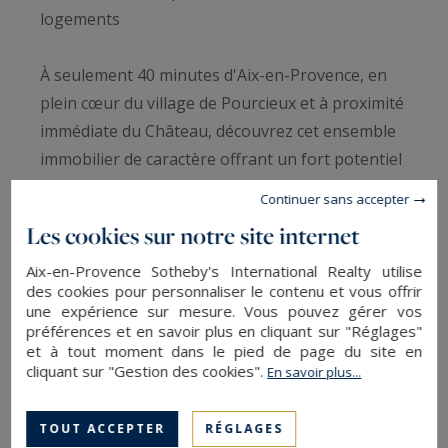
logements
À seulement 40 minutes d'Aix-en-Provence, en
plein cœur du village de Pourcieux et à proximité
immédiate du Château, découvrez cet ensemble
immobilier de caractère offrant un fort potentiel
de valorisation.
Continuer sans accepter
Les cookies sur notre site internet
L'îlot de l'ancienne mairie est implanté sur la rue
principale du village et développe un ensemble
Aix-en-Provence Sotheby's International Realty utilise
des cookies pour personnaliser le contenu et vous offrir
bâti composé de deux immeubles contigus en
une expérience sur mesure. Vous pouvez gérer vos
R+2 donnant sur un vaste cœur d'îlot végétalisé.
préférences et en savoir plus en cliquant sur "Réglages"
et à tout moment dans le pied de page du site en
L'ensemble est édifié sur une unité foncière de
cliquant sur "Gestion des cookies".
En savoir plus...
596 m² cadastrés (parcelles AH 56, 57 et 412).
TOUT ACCEPTER
RÉGLAGES
LIRE LA SUITE
Le bien bénéficie d'un double accès :