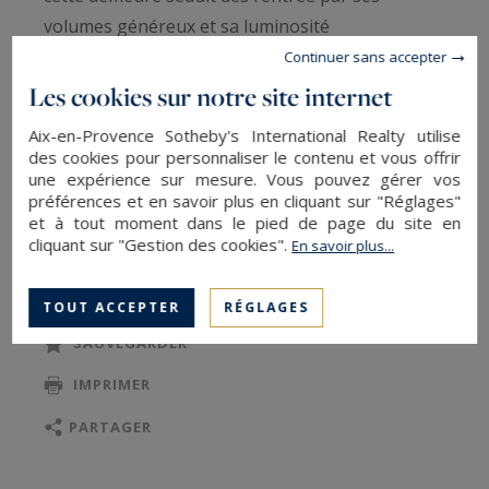
volumes généreux et sa luminosité
exceptionnelle, sublimée par une exposition
Continuer sans accepter
plein Sud offrant un ensoleillement optimal tout
Les cookies sur notre site internet
au long de la journée. Implantée sur un terrain
Aix-en-Provence Sotheby's International Realty utilise
paysager de 1 116 m², elle bénéficie d’un cadre de
des cookies pour personnaliser le contenu et vous offrir
vie rare, alliant sérénité et proximité des
une expérience sur mesure. Vous pouvez gérer vos
préférences et en savoir plus en cliquant sur "Réglages"
commodités.
et à tout moment dans le pied de page du site en
cliquant sur "Gestion des cookies".
En savoir plus...
LIRE LA SUITE
L’espace de vie principal s’ouvre sur une cuisine
moderne entièrement équipée, prolongée par
TOUT ACCEPTER
RÉGLAGES
un vaste salon convivial, idéal pour recevoir. La
SAUVEGARDER
propriété propose quatre chambres, dont deux
IMPRIMER
superbes suites avec salle de bains et toilettes
privatives, ainsi que deux autres chambres
PARTAGER
partageant une salle d’eau avec toilettes.