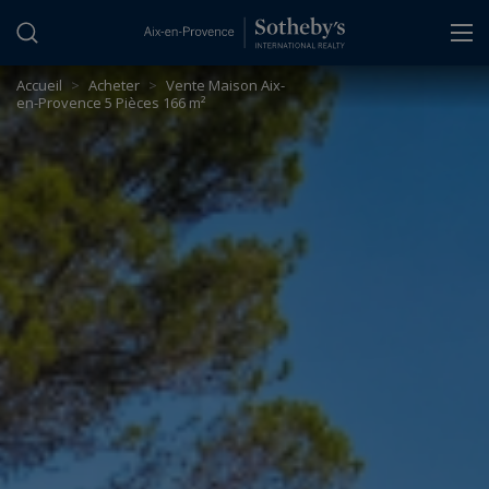
Panneau de gestion des cookies
Accueil
>
Acheter
>
Vente Maison Aix-
en-Provence 5 Pièces 166 m²