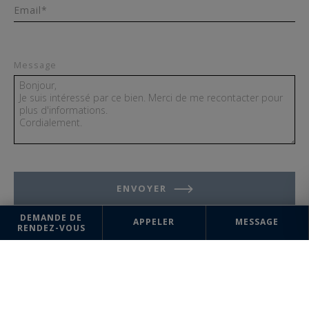
Email*
Message
ENVOYER
DEMANDE DE
APPELER
MESSAGE
RENDEZ-VOUS
Les informations recueillies sur ce formulaire sont enregistrées dans un
fichier informatisé par la société Aix en Provence (Centre Ville) Sotheby's
International Realty pour la gestion et le suivi de votre demande.
Conformément à la loi "Informatique et liberté", vous pouvez exercer
votre droit d'accès aux données vous concernant et les faire rectifier en
contactant : Aix en Provence (Centre Ville) Sotheby's International Realty,
correspondant : "Informatique et libertés" 34bis, rue Cardinale 13100