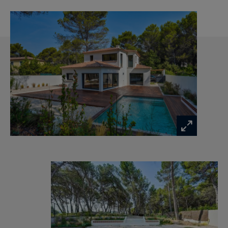
Pensée pour le bien-être en toute saison, la
maison est dotée d’un système de plancher
chauffant et rafraîchissant, complété par la
climatisation. Une cheminée vient parfaire
l’atmosphère chaleureuse des espaces de vie.
À l’extérieur, le jardin soigneusement aménagé
accueille une élégante piscine 8 x 4 mètres,
véritable invitation à la détente, ainsi qu’une
agréable terrasse propice aux moments de
convivialité. Une buanderie fonctionnelle et un
abri voiture pouvant accueillir deux véhicules
complètent les prestations.
Cette propriété d’exception séduit par la qualité
de ses finitions, son état irréprochable et son