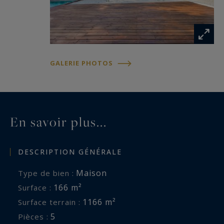
emplacement recherché. Une opportunité rare
sur le marché pour les amateurs de biens haut
de gamme.
GALERIE PHOTOS
Pour toute information complémentaire ou pour
organiser une visite, contactez-nous.
En savoir plus...
DESCRIPTION GÉNÉRALE
Maison
Type de bien :
166 m²
Surface :
1166 m²
Surface terrain :
5
Pièces :