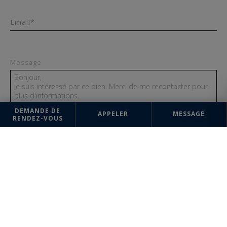
Email*
Message
DEMANDE DE
APPELER
MESSAGE
RENDEZ-VOUS
ENVOYER
Les informations recueillies sur ce formulaire sont enregistrées dans un
fichier informatisé par la société Aix en Provence (Centre Ville) Sotheby's
International Realty pour la gestion et le suivi de votre demande.
Conformément à la loi "Informatique et liberté", vous pouvez exercer
votre droit d'accès aux données vous concernant et les faire rectifier en