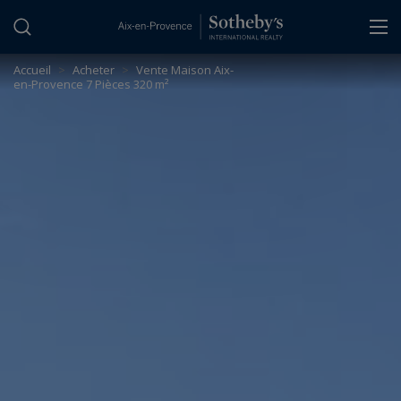
Panneau de gestion des cookies
Accueil
>
Acheter
>
Vente Maison Aix-
en-Provence 7 Pièces 320 m²