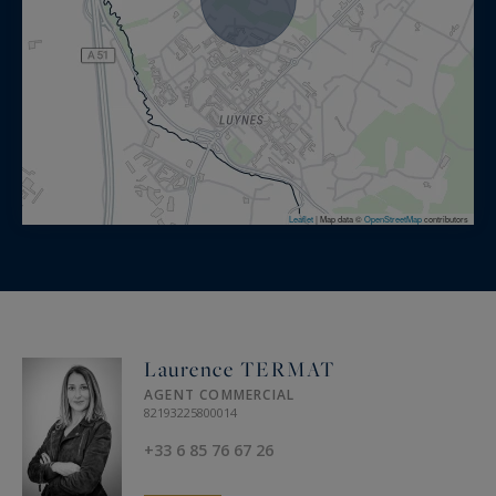
Leaflet
|
Map data ©
OpenStreetMap
contributors
Laurence TERMAT
AGENT COMMERCIAL
82193225800014
+33 6 85 76 67 26