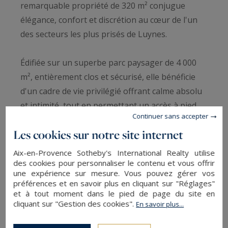
remarquable propriété de 320 m² conjugue
élégance, confort et discrétion au cœur de l'un
des secteurs les plus prisés de Luynes.
Édifiée sur un superbe parc paysager de 4 000
m², entièrement clos et sécurisé, elle bénéficie
d'un cadre de vie privilégié offrant calme absolu
et intimité, tout en permettant un accès à pied
Continuer sans accepter
aux commerces, écoles et commodités du centre
Les cookies sur notre site internet
de Luynes.
Aix-en-Provence Sotheby's International Realty utilise
Dès l'entrée, les volumes généreux et la
des cookies pour personnaliser le contenu et vous offrir
une expérience sur mesure. Vous pouvez gérer vos
luminosité omniprésente séduisent
préférences et en savoir plus en cliquant sur "Réglages"
immédiatement. Le vaste hall avec rangements
et à tout moment dans le pied de page du site en
cliquant sur "Gestion des cookies".
En savoir plus...
distribue de belles pièces de réception aux
LIRE LA SUITE
prestations raffinées : un salon principal avec