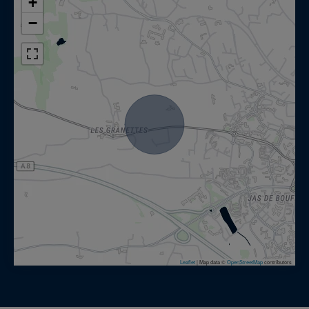
+
−
Leaflet
|
Map data ©
OpenStreetMap
contributors