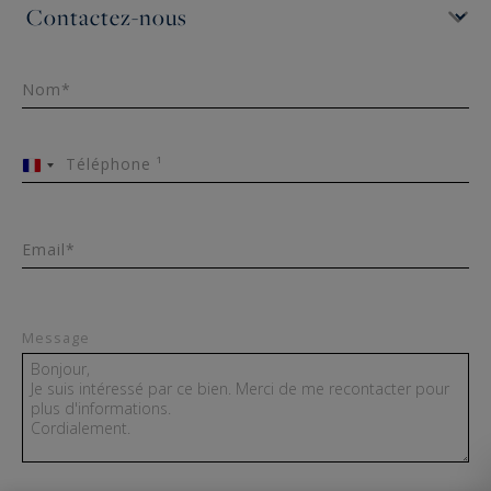
Nom*
Téléphone ¹
France
+33
Email*
Message