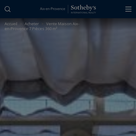
Panneau de gestion des cookies
Accueil
>
Acheter
>
Vente Maison Aix-
en-Provence 7 Pièces 360 m²