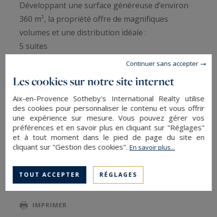
Développant une surface généreuse d’environ
360 m², la propriété offre de magnifiques
volumes et une distribution idéale :
5 suites
Un vaste salon lumineux
Continuer sans accepter
Une cuisine entièrement équipée
Les cookies sur notre site internet
5 salles de bains
Aix-en-Provence Sotheby's International Realty utilise
5 WC indépendants
des cookies pour personnaliser le contenu et vous offrir
Son exposition plein Sud assure une luminosité
une expérience sur mesure. Vous pouvez gérer vos
remarquable tout au long de la journée,
préférences et en savoir plus en cliquant sur "Réglages"
et à tout moment dans le pied de page du site en
sublimant chaque espace de vie. Deux superbes
cliquant sur "Gestion des cookies".
En savoir plus...
LIRE LA SUITE
terrasses viennent compléter ce bien, offrant
des espaces extérieurs privilégiés, au calme.
TOUT ACCEPTER
RÉGLAGES
La maison est en excellent état, équipée de la
SAUVEGARDER
climatisation et d’un adoucisseur d’eau,
IMPRIMER
garantissant un confort optimal.