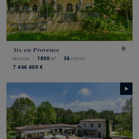
Aix-en-Provence
1800
36
MAISON
M²
PIÈCES
7 446 400 €