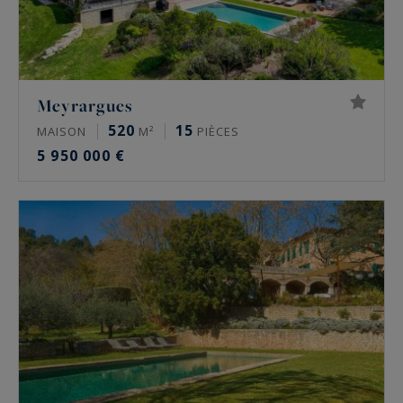
Meyrargues
520
15
MAISON
M²
PIÈCES
5 950 000 €