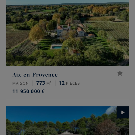
Aix-en-Provence
773
12
MAISON
M²
PIÈCES
11 950 000 €