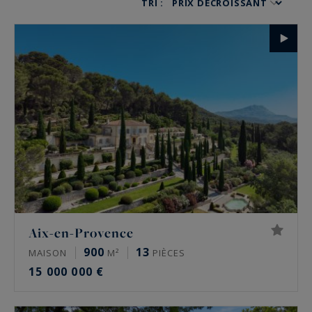
TRI :
en Provence et Aix en Provence, notre agence
immobilière vous aide à concrétiser votre projet
d’achat.
Propriétés de charme, manoir, appartement
spacieux… Quels que soient vos besoins, nous
trouvons le bien qui correspond à vos attentes.
Aix-en-Provence
900
13
MAISON
M²
PIÈCES
15 000 000 €