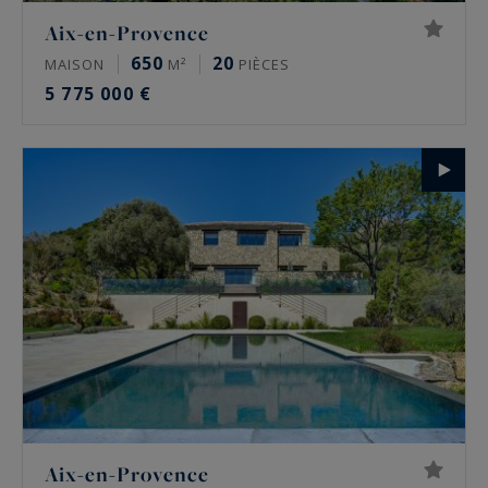
Aix-en-Provence
650
20
MAISON
M²
PIÈCES
5 775 000 €
Aix-en-Provence