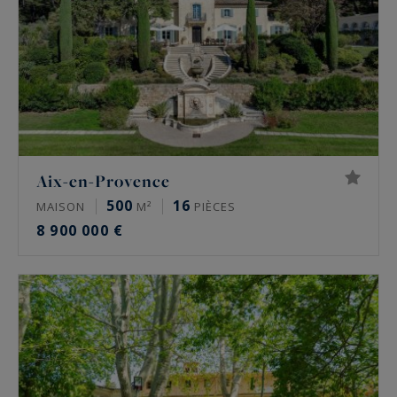
Aix-en-Provence
500
16
MAISON
M²
PIÈCES
8 900 000 €