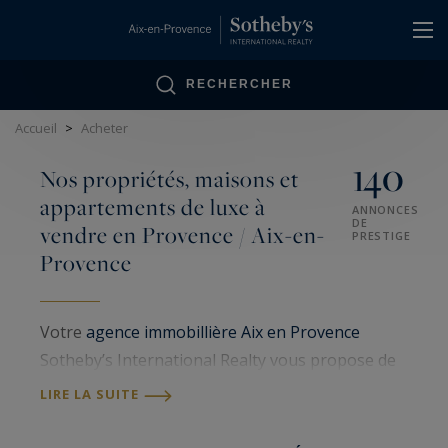
Panneau de gestion des cookies
RECHERCHER
Accueil
>
Acheter
140
Nos propriétés, maisons et
appartements de luxe à
ANNONCES
DE
vendre en Provence / Aix-en-
PRESTIGE
Provence
Votre
agence immobillière Aix en Provence
Sotheby’s International Realty vous propose de
nombreux biens immobiliers de luxe à Aix en
LIRE LA SUITE
Provence et en Provence. Spécialisée dans la
vente de propriétés, maisons et
appartements