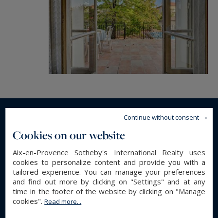
Continue without consent
Read more...
Cookies on our website
Aix-en-Provence Sotheby's International Realty uses
GENERAL DESCRIPTION
cookies to personalize content and provide you with a
tailored experience. You can manage your preferences
House
Property type :
and find out more by clicking on "Settings" and at any
370 m²
time in the footer of the website by clicking on "Manage
Area :
cookies".
Read more...
1060 m²
Land area :