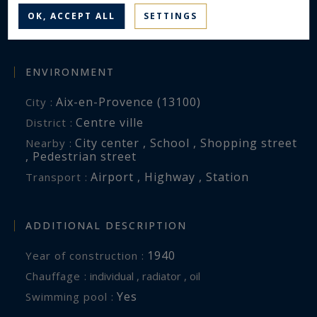
13
Rooms :
OK, ACCEPT ALL
SETTINGS
8
Bedrooms :
ENVIRONMENT
Aix-en-Provence (13100)
City :
Centre ville
District :
City center , School , Shopping street
Nearby :
, Pedestrian street
Airport , Highway , Station
Transport :
ADDITIONAL DESCRIPTION
1940
Year of construction :
Chauffage :
individual , radiator , oil
Yes
Swimming pool :