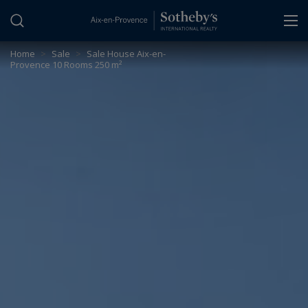
Cookies management panel
Home
>
Sale
>
Sale House Aix-en-
Provence 10 Rooms 250 m²