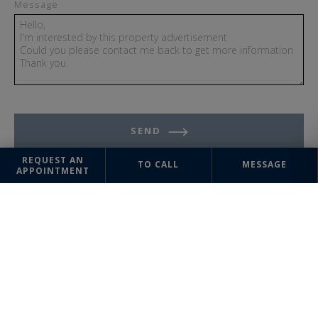
Message
SEND
REQUEST AN
TO CALL
MESSAGE
APPOINTMENT
The information collected on this form is saved in a file computerized
by the company Aix en Provence (Centre Ville) Sotheby's International
Realty or managing and tracking your request. In accordance with the
law "Informatique et Liberté", you can exercise your right of access to
the data concerning you and have them rectified by contacting : Aix en
Provence (Centre Ville) Sotheby's International Realty, correspondent:
"Informatique et Libertés" 34bis, rue Cardinale 13100 Aix-en-Provence
or
contact@aixenprovence-sothebysrealty.com
, specifying in the
subject of the "People's Rights" mail and attach a copy of your proof of
identity.
¹ We inform you of the existence of the "BLOCTEL" telephone canvassing
opposition list on which you can subscribe (
bloctel.gouv.fr
).