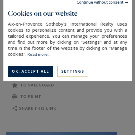
Continue without consent
Les prestations de cette propriété sont
Cookies on our website
complétées par un atelier de 140 m², parfait
pour une activité artistique ou professionnelle,
Aix-en-Provence Sotheby's International Realty uses
cookies to personalize content and provide you with a
ainsi qu’un spacieux garage d’environ 60 m²,
tailored experience. You can manage your preferences
répondant à tous vos besoins en termes de
and find out more by clicking on "Settings" and at any
confort et de praticité.
time in the footer of the website by clicking on "Manage
cookies".
Read more...
Nichée dans un écrin verdoyant, la villa est bâtie
READ MORE
sur un terrain arboré et aménagé de 4 211 m²,
OK, ACCEPT ALL
SETTINGS
une invitation à la détente et à l’évasion dans un
cadre préservé, loin de l’effervescence urbaine.
TO SAFEGUARD
Aix en Provence - Sotheby’s International Realty,
TO PRINT
la référence internationale de l'immobilier de
prestige à Aix en Provence.
SHARE THIS LINK