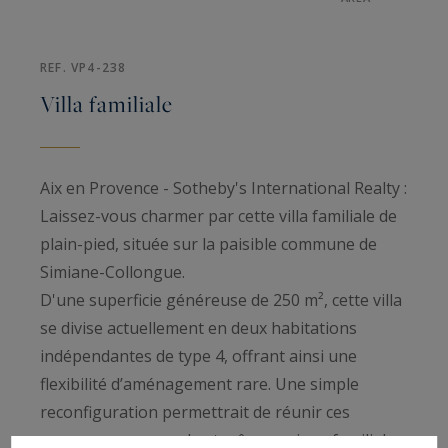
REF. VP4-238
Villa familiale
Aix en Provence - Sotheby's International Realty :
Laissez-vous charmer par cette villa familiale de
plain-pied, située sur la paisible commune de
Simiane-Collongue.
D'une superficie généreuse de 250 m², cette villa
se divise actuellement en deux habitations
indépendantes de type 4, offrant ainsi une
flexibilité d’aménagement rare. Une simple
reconfiguration permettrait de réunir ces
espaces en une seule et même maison familiale.